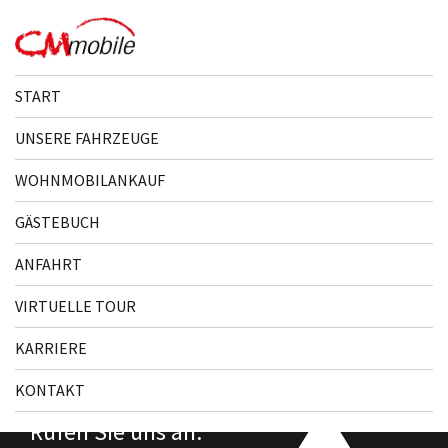
START
UNSERE FAHR­ZEUGE
total Nette Beratung
WOHNMOBILANKAUF
sehr freundlich
GÄSTEBUCH
ANFAHRT
VIRTUELLE TOUR
total Nette Beratung sehr freundlich
KARRIERE
KONTAKT
Rufen Sie uns an: